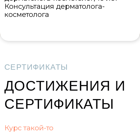
© 2022—2025 ООО“
Эстем
” -
клиника эстетической
медицины
ИНН 7811736556, № Л041-01148-
78/00359881 от 12.02.21
Политика обработки и защиты
персональных данных
Правила использования куки
Есть противопоказания,
посоветуйтесь с врачом